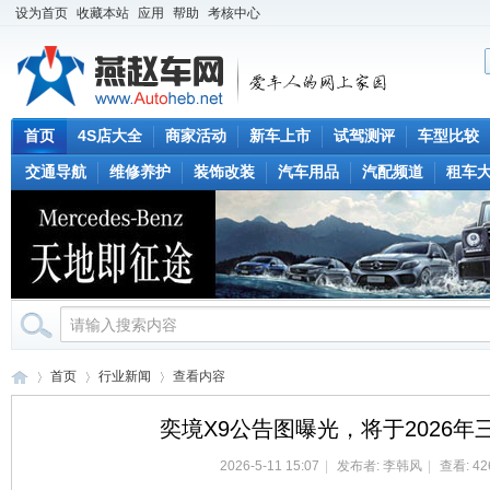
设为首页
收藏本站
应用
帮助
考核中心
首页
4S店大全
商家活动
新车上市
试驾测评
车型比较
交通导航
维修养护
装饰改装
汽车用品
汽配频道
租车
首页
行业新闻
查看内容
奕境X9公告图曝光，将于2026
2026-5-11 15:07
|
发布者:
李韩风
|
查看: 42
燕
›
›
›