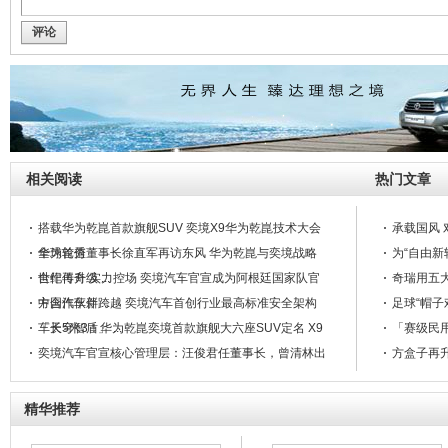
评论
相关阅读
热门文章
搭载华为乾崑首款旗舰SUV 奕境X9华为乾崑技术大会
承载国风 
全球首秀
华为轮值董事长徐直军再访东风 华为乾崑与奕境战略
为“自由新
合作再升级 ...
世纪传奇 实力控场 奕境汽车官宣成为阿根廷国家队官
奇瑞用五大
方合作伙伴 ...
中国汽车新跨越 奕境汽车首创行业最高标准安全架构
足球“帽子
「天穹智盾」 ...
车长5米3！华为乾崑奕境首款旗舰大六座SUV定名 X9
「赛级民用
奕境汽车官宣核心管理层：汪俊君任董事长，曾清林出
方盒子再升
任品牌总经理 ...
全球顶级供应链共同托举华为乾崑打造旗舰品牌奕境
奕境首款家庭旗舰大六座SUV官方寒测图曝光
精华推荐