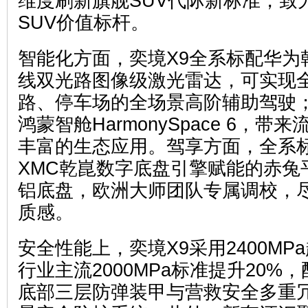
维度刷新旗舰SUV代际新标准，致
SUV价值标杆。
智能化方面，奕境X9全系标配华为乾崑
线双光路图像级激光雷达，可实现
路、停车场的全场景高阶辅助驾驶
鸿蒙智舱HarmonySpace 6，
丰富的生态应用。驾享方面，全系标
XMC乾崑数字底盘引擎赋能的赤兔
铝底盘，欧洲大师团队专属调校，
质感。
安全性能上，奕境X9采用2400M
行业主流2000MPa标准提升20%
底部三层防弹装甲与营救安全多重