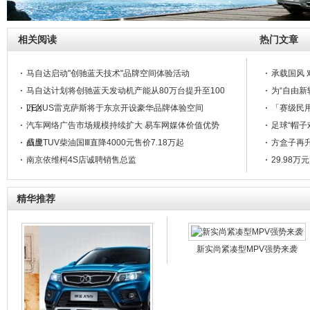
相关阅读
热门文章
马自达启动"创驰蓝天技术"品牌空间体验活动
承载国风 
马自达计划将创驰蓝天发动机产能从80万台提升至100
为“自由新
万台
LEXUS雷克萨斯将于东京开设豪华品牌体验空间
「赛级民用
汽车网络广告市场规模持续扩大 易车网媒体价值优势
足球“帽子
凸显
威虎TUV柴油国Ⅲ直降4000元售价7.18万起
方盒子再升
南京依维柯4S店诚聘销售总监
29.98
江淮和悦RS，以过硬实力攻略政采市场
福田蒙派克成中日韩青少会“赛事与运动员专用车”
精华推荐
长安商用服务10周年 --保定雄县站
长安商用服务10周年--保定市安新站
风行全系车市夺双冠王
新实尚紧凑型MPV强势来袭
郑州日产举行20周年庆典
慧眼识车 15万预算巧选SUV“实用派”
浪漫七夕好伴侣 利亚纳a+为爱筑家