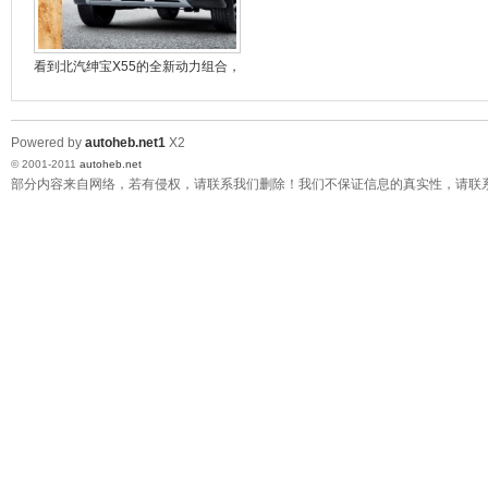
长安商用亲情服务10周年 感恩回馈活动--保定市易县
站
长安睿骋昌黎站媒体品鉴会圆满成功
看到北汽绅宝X55的全新动力组合，
达·芬奇
Powered by
autoheb.net1
X2
© 2001-2011
autoheb.net
部分内容来自网络，若有侵权，请联系我们删除！我们不保证信息的真实性，请联