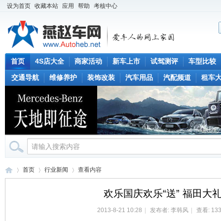
设为首页
收藏本站
应用
帮助
考核中心
首页
4S店大全
商家活动
新车上市
试驾测评
车型比较
交通导航
维修养护
装饰改装
汽车用品
汽配频道
租车
首页
行业新闻
查看内容
欢乐国庆欢乐“送” 福田大
2013-8-21 10:28
|
发布者:
李韩风
|
查看: 133
燕
›
›
›