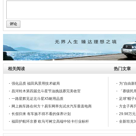
评论
相关阅读
热门文章
强化品质 福田风景用技术破局
为“自由新
昌河铃木第四届北斗星节油挑战赛完美收官
「赛级民用
一路星辉见证北斗星X5耐用品质
足球“帽子
网上购车路在何方？易车网率先试水汽车垂直电商
方盒子再升
长假归来 有车族不得不看的保养计划
29.98
福田护航环京赛 欧马可树立高端中轻卡行业标杆
全新坦克3
北汽威旺贵阳车展与您倾情约