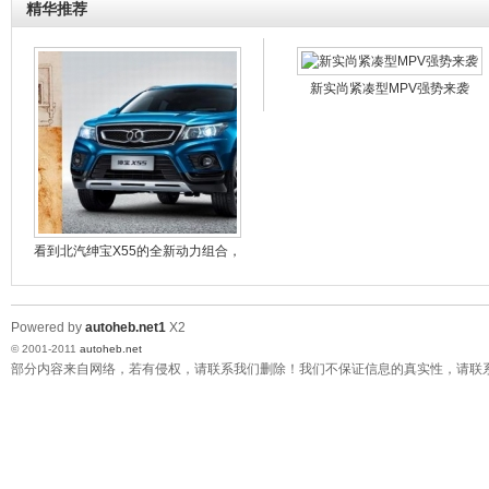
北汽威旺M20正式上市 4.68万起
精华推荐
北汽威旺"爱心图书 情暖校园"公益行动走出河北 走进
河南
实力威旺 见证品质 10款车型获国家免检
北汽威旺领衔微车第一季促销狂潮
新实尚紧凑型MPV强势来袭
威旺3周年 最高优惠5000元
20万公里无大修 北汽威旺306品质见证造车实力
买个新车去度假 实力小将是首选
一路狂野拓陆者雄浑大漠写传奇
“301之路”走访标致博物馆
选辆实用车 回家过十一
看到北汽绅宝X55的全新动力组合，
拓陆者出征CGR演绎真男人越野梦
达·芬奇
Powered by
autoheb.net1
X2
© 2001-2011
autoheb.net
部分内容来自网络，若有侵权，请联系我们删除！我们不保证信息的真实性，请联