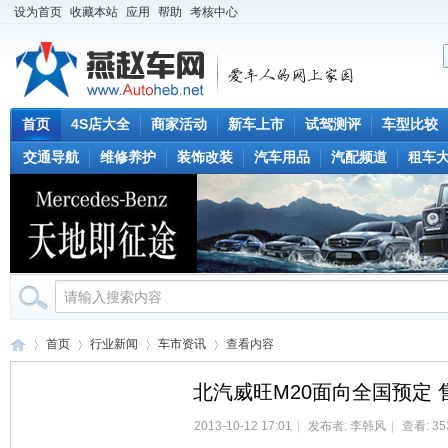
设为首页
收藏本站
应用
帮助
考核中心
首页
4S店大全
商家活动
新车上市
试驾测评
车型比较
交通导航
维修养护
装饰改装
汽车用品
汽配频道
租车
首页
行业新闻
车市资讯
查看内容
北汽威旺M20面向全国预定 售
2013-10-12 17:01
|
发布者:
李韩风
|
查看: 35
燕
›
›
›
›