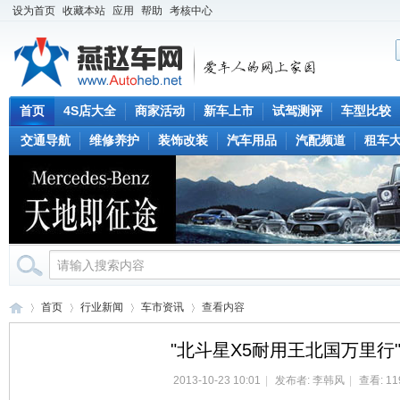
设为首页
收藏本站
应用
帮助
考核中心
首页
4S店大全
商家活动
新车上市
试驾测评
车型比较
交通导航
维修养护
装饰改装
汽车用品
汽配频道
租车
首页
行业新闻
车市资讯
查看内容
"北斗星X5耐用王北国万里行
2013-10-23 10:01
|
发布者:
李韩风
|
查看: 11
燕
›
›
›
›