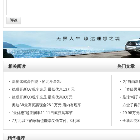
评论
相关阅读
热门文章
深度试驾高性能下的北斗星X5
为“自由新
德联开新Q7现车充足 最低优惠13万元
「赛级民用
徳联开新Q3现车充足 最高优惠8万元
足球“帽子
奥迪A8最高优惠现金26.1万元 店内有现车
方盒子再升
“最优惠”起亚润丰11.11日疯狂购车节
29.98
7万元以下的家轿也能享受低首付、0利率
全新坦克3
卓越品质闪耀环京赛 福田欧马可将绿色节能进行到底
王的盛宴圆满落幕 拓陆者车队喜得桂冠
精华推荐