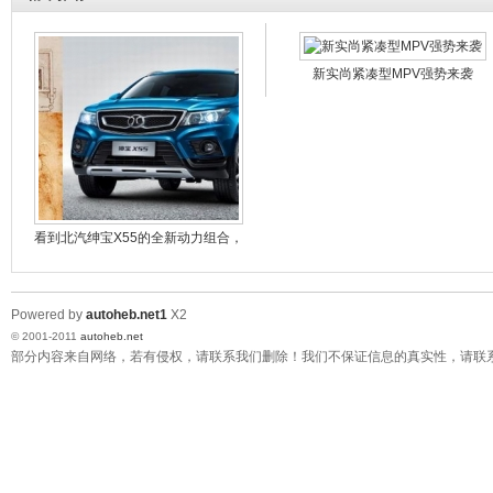
欧曼GTL再获中国国际卡车节油大赛冠军
5.49万元起 长安睿行创领轻客"睿"格局
看节油王如何续写耐用传奇
新实尚紧凑型MPV强势来袭
无惧光棍节 两款招桃花小车推荐
微车经典传奇 昌河铃木北斗星X5与五菱宏光之争
播种希望 昌河北斗星车友义务植树之旅
从帝都到泉城 铃木北斗星国庆自驾游记
北斗星X5耐用王车队历尽考验 凸显跨界本色
北斗星X5耐用王北国万里行锡盟送暖
看到北汽绅宝X55的全新动力组合，
北斗星X5耐用王北国万里行点燃包头车展
达·芬奇
决胜终端 昌河铃木用服务赢得信赖
Powered by
autoheb.net1
X2
© 2001-2011
autoheb.net
部分内容来自网络，若有侵权，请联系我们删除！我们不保证信息的真实性，请联