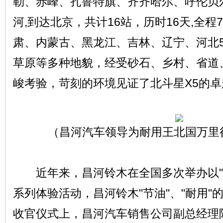
勒、赤峰、扎鲁特旗、齐齐哈尔、呼伦贝
河,到达北京，共计16站，历时16天,全程
肃、内蒙古、黑龙江、吉林、辽宁、河北
草原等多种地貌，经受砂石、乡村、省道
网
峻考验，苛刻的环境见证了北斗星X5的
（昌河汽车领导为耐用王北国万里
近年来，昌河铃木在全国多次举办以"耐
系列体验活动，昌河铃木"节油"、"耐用"
收官仪式上，昌河汽车销售公司副总经理